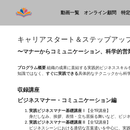
動画一覧
オンライン顧問
特
キャリアスタート＆ステップアッ
〜マナーからコミュニケーション、科学的営
プログラム概要
組織の成果に直結する実践的ビジネススキル
知識ではなく、
すぐに実践できる
具体的なテクニックから科
収録講座
ビジネスマナー・コミュニケーション編
実践ビジネスマナー基礎講座Ⅰ
【全19講座】
身だしなみ、挨拶、表情・立ち居振る舞いなど、ビジ
実践ビジネスマナー基礎講座Ⅱ
【全12講座】
ビジネスシーンにおける適切な言葉遣いを中心に、実