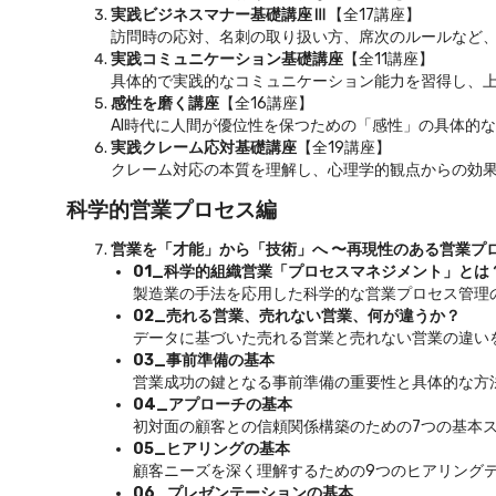
実践ビジネスマナー基礎講座Ⅲ
【全17講座】
訪問時の応対、名刺の取り扱い方、席次のルールなど
実践コミュニケーション基礎講座
【全11講座】
具体的で実践的なコミュニケーション能力を習得し、
感性を磨く講座
【全16講座】
AI時代に人間が優位性を保つための「感性」の具体的
実践クレーム応対基礎講座
【全19講座】
クレーム対応の本質を理解し、心理学的観点からの効
科学的営業プロセス編
営業を「才能」から「技術」へ 〜再現性のある営業プ
01_科学的組織営業「プロセスマネジメント」とは
製造業の手法を応用した科学的な営業プロセス管理
02_売れる営業、売れない営業、何が違うか？
データに基づいた売れる営業と売れない営業の違い
03_事前準備の基本
営業成功の鍵となる事前準備の重要性と具体的な方
04_アプローチの基本
初対面の顧客との信頼関係構築のための7つの基本
05_ヒアリングの基本
顧客ニーズを深く理解するための9つのヒアリング
06_プレゼンテーションの基本