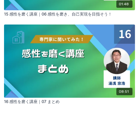
01:48
15 感性を磨く講座｜06 感性を磨き、自己実現を目指そう！
08:51
16 感性を磨く講座｜07 まとめ