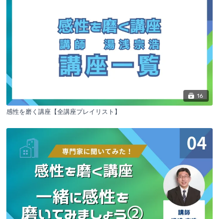
16
感性を磨く講座【全講座プレイリスト】