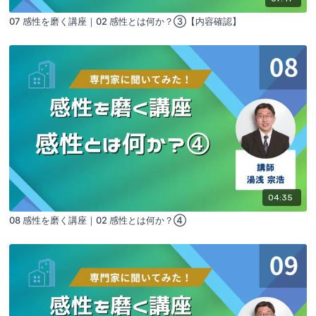
07 感性を磨く講座｜02 感性とは何か？③【内容確認】
04:35
08 感性を磨く講座｜02 感性とは何か？④