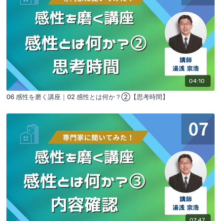
04:10
06 感性を磨く講座｜02 感性とは何か？②【思考時間】
07:47