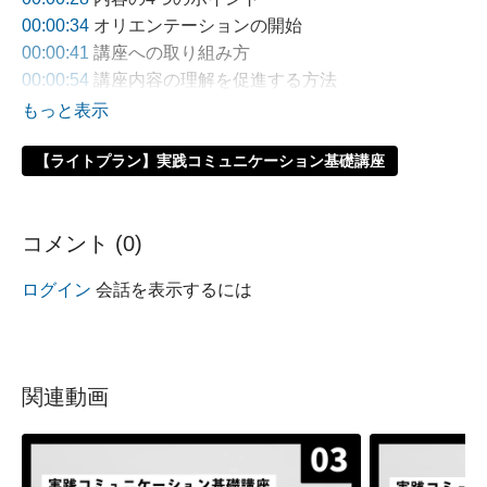
00:00:34
オリエンテーションの開始
00:00:41
講座への取り組み方
00:00:54
講座内容の理解を促進する方法
00:01:08
記録の重要性
00:01:34
講座後の状態のイメージ
00:01:50
【ライトプラン】実践コミュニケーション基礎講座
効果的なコミュニケーションスキルの重要性
00:03:05
物の見方と考え方
再生中
01オリエンテーション
コメント (
0
)
次の動画
02コミュニケーションの基礎
ログイン
会話を表示するには
全体要約
本講座は、効果的なコミュニケーションスキルの習得
を目的としています。講師の湯浅宗浩氏が、オリエン
関連動画
テーション、コミュニケーションの基礎と具体的方法
について解説しています。特に、物の見方や考え方の
多様性を理解し、相手との信頼関係を構築するための