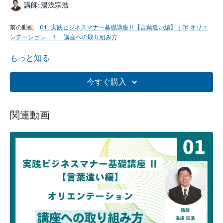
講師: 湯浅宗浩
前の動画
01_実践ビジネスマナー基礎講座Ⅱ【言葉遣い編】｜01 オリエ
ンテーション １．講座への取り組み方
もっと知る
再生中 02_実践ビジネスマナー基礎講座Ⅱ【言葉遣い編】｜01 オリエ
ンテーション ２．講座後の状態 ３．まとめ
今すぐ購入
次の動画
03_実践ビジネスマナー基礎講座Ⅱ【言葉遣い編】｜02 言葉遣
い（成果に繋がる話し方） はじめに
関連動画
【講座概要】
ビジネスマナー
は、なぜ必要なのでしょうか？近年、
ビジネスマ
ナー不要論
もあるようですが、ビジネスの基本は、
マナーを実践
できるかどうか？
ではないでしょうか？
ビジネスマナーの実践
は社員だけではなく、社員の先にある
貴社
の教育レベル
まで見透かされてしまいます。本講座は、
ビジネス
マナーが必要な理由
を考察し、ビジネスマナーの基本である
言葉
遣い
について、すぐに実践できる内容となっています。本講座
は、ビジネスマナーを理解することを目的ではなく
成果に繋げる