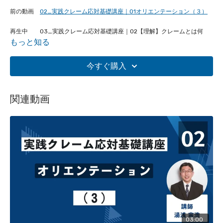
前の動画
02_実践クレーム応対基礎講座｜01オリエンテーション（３）
再生中 03_実践クレーム応対基礎講座｜02【理解】クレームとは何
もっと知る
か？ 1.クレームの意味
次の動画
04_実践クレーム応対基礎講座｜02【理解】クレームとは何
今すぐ購入
か？ 2.あなたの体験からクレームを考える3.CSの基礎
【講座概要】
関連動画
皆さんは、
クレーム
をどのように捉えていますか？近年、現場で
は様々なクレームが発生しています。本講座では、
本来のクレー
ムとは何か？
を確認することで
１．本来のクレームで困っているのは誰か？
２．クレームの初期応対具体的な実践方法について
心理学の観点
も踏まえて解説しています。【全１９講座】
第６回以降は、スタンダードプランユーザーのコンテンツとなっ
ております。
03:00