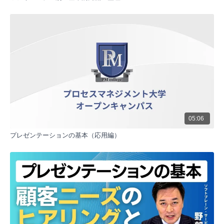
努力と報われることの関係
エジソンの名言「1%のひらめきと99%の努力」を引用
し、努力だけで報われるわけではないことを指摘。正
しい方向性が重要であり、間違った努力は無駄になる
可能性があると説明。
学習性無力感の解説
学習性無力感とは、努力が報われない経験を繰り返す
ことで行動を起こさなくなる状態のこと。実験を通じ
てその恐ろしさを示し、営業組織でも同様の現象が起
こる可能性を指摘。
正しい努力のデザイン
努力が報われるためには、正しい方向性を持ったデザ
05:06
インが必要。営業組織においても、報われるためのレ
プレゼンテーションの基本（応用編）
シピを作成することが重要であると強調。
営業組織における学習性無力感の防止
新規開拓における失敗が学習性無力感を引き起こす可
能性があることを説明。組織内でこの現象を防ぐため
の取り組みの重要性を述べる。
学習性無力感の伝染性
学習性無力感は伝染する恐れがあり、一人の失敗経験
が他のメンバーにも影響を与える可能性がある。これ
を防ぐための具体的な対策の必要性を強調。