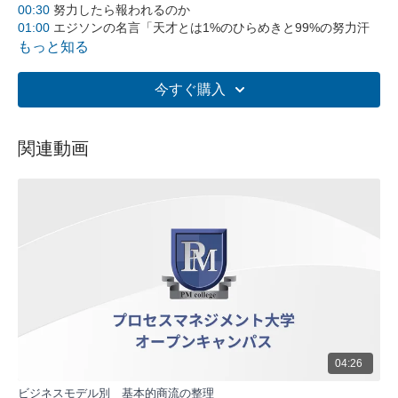
00:30
努力したら報われるのか
01:00
エジソンの名言「天才とは1%のひらめきと99%の努力汗
である」
もっと知る
01:30
方向性の間違った努力は報われない
02:00
報われる努力のデザインが必要
今すぐ購入
02:30
報われない努力が続くと学習性無力感に陥る危険性
03:00
学習性無力感についての説明
03:30
学習性無力感を検証するセリグマン先生の犬の実験
関連動画
05:00
営業組織でも学習性無力感は起こりうる
06:00
学習性無力感の伝染性
07:00
営業組織で学習性無力感を起こさないことの重要性
全体要約:
この動画では「努力すれば報われるのか」というテーマを中
心に、エジソンの名言の解釈や学習性無力感について解説し
ています。努力だけでは報われない場合があること、正しい
方向性の努力が重要であることを強調し、営業組織における
成功のためのレシピの作成の重要性について述べています。
また、報われない努力が続くことで生じる学習性無力感が組
織に与える影響についても触れています。
04:26
主要ポイント:
ビジネスモデル別 基本的商流の整理