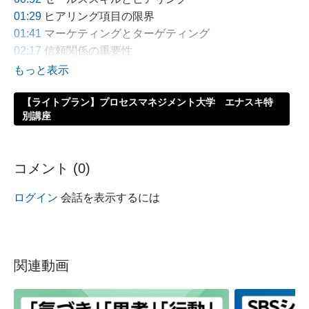
01:29
ヒアリング項目の限界
01:41
マーケティングとターゲティング
02:17
信頼関係の重要性
02:48
マネジメントと仕事の進め方
03:12
有機的な関係
03:27
【ライトプラン】プロセスマネジメント大学 エナスキ特
体系的な学びと設計
別講座
04:04
全体としての成果
動画全体の要約:
コメント (
0
)
この動画では、営業の4つの構成要素について解説し
ています。営業活動で成果を上げるためには、セール
ログイン
会話を表示するには
ススキル、マーケティング、市場環境理解、そしてマ
ネジメントが有機的に関連していることが重要です。
具体的には、適切なターゲットの選定や信頼関係の構
築が欠かせません。ヒアリング力を高めるためには、
関連動画
ヒアリング項目やシートだけでなく、事前の信頼関係
の構築と仕事の進め方の改善が必要です。これら4つ
の要素を体系的に学び、適切に設計・構築すること