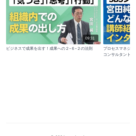
が、ビジネスの成功に繋がります。
主要なポイントとその要約:
営業力の公式
営業力を高めるためには、4つの要素が有機的
09:31
に関連していることが重要です。これらの要素
ビジネスで成果を出す！成果への２-６-２の法則
プロセスマネジメ
はセールススキル、マーケティング、市場環境
コンサルタント宮
理解、そしてマネジメントです。適切にバラン
スを取りながらこれらを管理することで、目標
達成が可能になります。
セールススキルとヒアリング
多くの企業がヒアリング力の向上を求めていま
すが、問題の根本はヒアリング項目やシートだ
けではありません。適切なヒアリングを行うた
めには、信頼関係の構築や相手のニーズを正確
に把握することが重要です。これには時間と努
力が必要です。