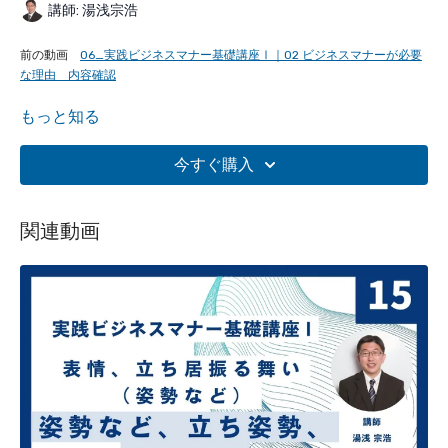
講師: 湯浅宗浩
前の動画
06_実践ビジネスマナー基礎講座Ⅰ｜02 ビジネスマナーが必要
な理由 内容確認
もっと知る
再生中 07_実践ビジネスマナー基礎講座Ⅰ｜02 ビジネスマナーが必要
な理由 ここまでの内容を振り返りましょう！
今すぐ購入
次の動画
08_実践ビジネスマナー基礎講座Ⅰ｜03 身だしなみ（１）
（２）
関連動画
【講座概要】
なぜ
ビジネスマナー
は必要なのでしょうか？近年、
ビジネスマナ
ー不要論
もあるようですが、ビジネスの基本は、マナーを実践で
きるかどうかではないでしょうか？ビジネスマナーの実践は
社員
だけではなく
、社員の先にある
貴社の教育レベル
まで見透かされ
てしまいます。本講座は、ビジネスマナーの基本である
１．身だしなみ