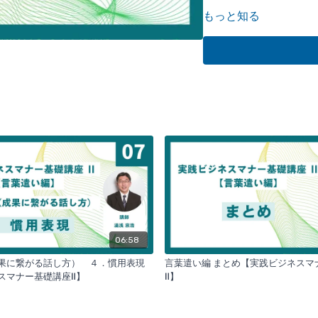
ビジネスマナー
は、なぜ
もっと知る
ですが、ビジネスの基本
ビジネスマナーの実践
は
かされてしまいます。本
ーの基本である
言葉遣い
ビジネスマナーを理解す
【全１２講座】
06:58
果に繋がる話し方） ４．慣用表現
言葉遣い編 まとめ【実践ビジネス
ネスマナー基礎講座Ⅱ】
Ⅱ】