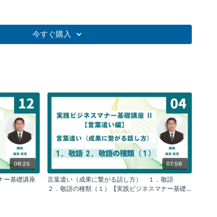
必要なのでしょうか？近年、
ビジネスマナー不要論
もあるよう
は、
マナーを実践できるかどうか？
ではないでしょうか？
今すぐ購入
社員だけではなく、社員の先にある
貴社の教育レベル
まで見透
講座は、
ビジネスマナーが必要な理由
を考察し、ビジネスマナ
について、すぐに実践できる内容となっています。本講座は、
ることを目的ではなく
成果に繋げる
ことを目的にしています。
08:25
07:58
マナー基礎講座
言葉遣い（成果に繋がる話し方） １．敬語
２．敬語の種類（１）【実践ビジネスマナー基礎
講座Ⅱ】