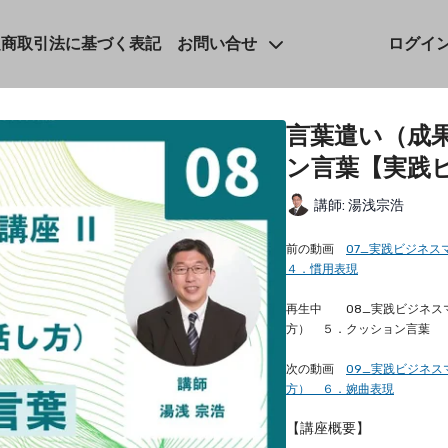
定商取引法に基づく表記
お問い合せ
ログイ
言葉遣い（成
ン言葉【実践ヒ
講師: 湯浅宗浩
前の動画
07_実践ビジネ
４．慣用表現
再生中 08_実践ビジネス
方） ５．クッション言葉
次の動画
09_実践ビジネス
方） ６．婉曲表現
【講座概要】