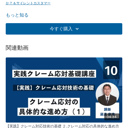
か？ 6.サイレントカスタマー
もっと知る
再生中 08_実践クレーム応対基礎講座｜02【理解】クレーム応対の基
礎まとめ
今すぐ購入
次の動画
09_実践クレーム応対基礎講座｜03【実践】クレーム対応技術
の基礎 １．クレーム対応の心得
関連動画
【講座概要】
皆さんは、
クレーム
をどのように捉えていますか？近年、現場で
は様々なクレームが発生しています。本講座では、
本来のクレー
ムとは何か？
を確認することで
１．本来のクレームで困っているのは誰か？
２．クレームの初期応対具体的な実践方法について
心理学の観点
も踏まえて解説しています。【全１９講座】
第６回以降は、スタンダードプランユーザーのコンテンツとなっ
04:34
ております。
【実践】クレーム対応技術の基礎 ２.クレーム対応の具体的な進め方