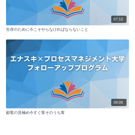
できる。
最も有効な価値パターンの作成
鉄アレイモデルを作成する際、最も有効な価値パター
ンを作ることが重要である。これにより、効率の良い
07:10
営業活動ができ、自信を持って営業活動に臨むことが
生存のために今こそやらなければならないこと
できる。組織によっては数百から数千のパターンがで
きあがることもあるが組織によっては数百から数千の
パターンができあがることもあるが、その中から最も
効果性の高いものを選び、実践することが重要であ
る。
選択と集中の重要性
鉄アレイモデルを活用する際、多くのパターンがある
場合、全てを試したくなる気持ちになることがある。
しかし、そこであえて優先順位を決め、選択と集中を
行うことが重要である。これにより、効率よく成果を
上げることができる。優先順位を決める際は、最も効
果性の高いパターンを選ぶことが求められる。
08:08
顧客の見極め今すぐ客そのうち客