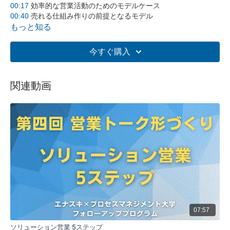
00:17
効率的な営業活動のためのモデルケース
00:40
売れる仕組み作りの前提となるモデル
00:52
ターゲットとアプローチの設定
もっと知る
01:14
商品・製品・サービスの分析とターゲティング
01:39
鉄アレイモデルの完成
今すぐ購入
01:48
USP（ユニークセリングプロポジション）の重要性
02:11
独自性のある強みの絞り込み
02:45
最も有効な価値パターンの作成
関連動画
03:27
優先順位の決定と選択と集中
全体要約:
鉄アレイモデルは、効率的な営業活動を行うためのフレーム
ワークである。自社の商品、製品、サービスについて、メイ
ンターゲットとなる客層を明確にし、そのターゲットに対し
て最も効果的なアプローチ方法をシンプルに描くことが重要
である。このモデルを作成するには、商品・製品・サービス
の分析、ターゲットの詳細設定、アプローチ方法の細分化が
必要である。また、USP（ユニークセリングプロポジショ
ン）を明確にし、独自性のある強みを絞り込むことが求めら
れる。
07:57
5つの主要なポイント:
ソリューション営業 5ステップ