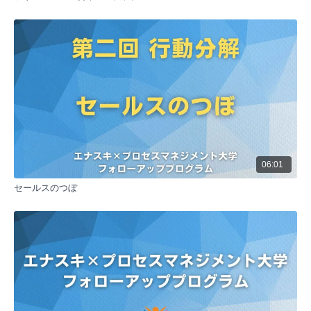
鉄アレイモデルの概要
鉄アレイモデルは、効率的な営業活動を行うためのフ
レームワークである。自社の商品、製品、サービスに
ついて、メインターゲットとなる客層とそのターゲッ
トに対する最も効果的なアプローチ方法をシンプルに
描くことが目的である。このモデルを作成すること
で、売れる仕組みづくりの前提となる基盤を構築でき
る。
鉄アレイモデル作成のための分析
鉄アレイモデルを作成するには、まず自社の商品、製
品、サービスそのものの分析が必要である。次に、タ
ーゲットとなる客層をより詳細に設定し、そのターゲ
06:01
ットに対するアプローチ方法を細かく行動レベルまで
セールスのつぼ
落とし込んでいく。これらの分解したものを集約する
ことで、鉄アレイモデルが完成する。
USPの重要性
鉄アレイモデルを活用するためには、USP（ユニーク
セリングプロポジション）が重要である。USPとは、
自社の独自性のある強みを指す。選択と集中において
成果を上げるには、一般的な業界の強みではなく、自
社が勝つために必要な独自性のある強みを絞り込むこ
とが求められる。これによって、勝ち筋を作ることが