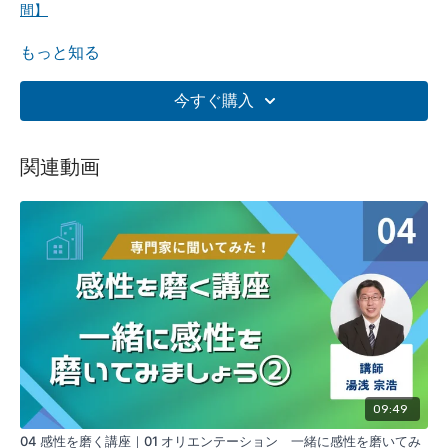
間】
再生中 11 感性を磨く講座｜04 私の経験談
もっと知る
次の動画
12 感性を磨く講座｜05 感性を磨くのに必要なことは
今すぐ購入
何か？①
【講座概要】
関連動画
来るＡＩ時代において、私たち人間が優位に立てることが「感
性」といわれています。
しかし、感性が大切ということがわかっていても、具体的に
何
を
,
どうしたら
良いでしょうか？
意外と捉えにくいのではないでしょうか？
本講座では、具体的、実践的な感性の磨き方について解説しま
す。
09:49
04 感性を磨く講座｜01 オリエンテーション 一緒に感性を磨いてみ