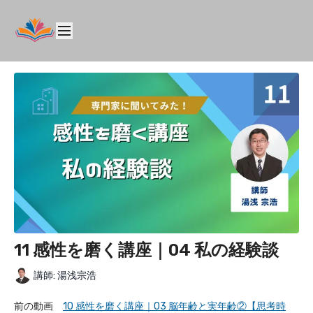
11 感性を磨く講座｜04 私の経験談
講師: 湯浅宗浩
前の動画
10 感性を磨く講座｜03 脳年齢と実年齢②【思考時