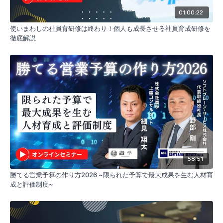
類すべてに合格の印がついているマネージャーは稀有な存在で
01:00:22
す。
使いまわしの社員育研修は終わり！個人も成長させる社員育成研修を
本動画ではこの6種のマネジメントを解説いたします。さらにマ
徹底解説
ネジメントの具体的な行動について9ステップにわけて踏み込み
ます。
マネジメント経験年数が長い方であっても自分のマネジメントを
振り返り、自分のマネジメントの得意・不得意分野を細分化して
ご確認いただくことでチームの予算達成に向け大きく前進するこ
とが可能になります。
もちろんマネジメント経験の浅いマネージャーにも内容のすべて
が参考にできる内容となっております。
ご関心のある方、是非ご視聴ください。
58:51
本動画をおすすめする方
勝てる営業予算の作り方2026 ~限られた予算で最大成果を生む人材育
成と評価制度~
集中的に狙うターゲット層を選定して営業戦略を立てたの
に、部下が成果を出せていない方
戦略を現場レベルに落とし込めんだにも関わらず、案件が停
滞してしまう方