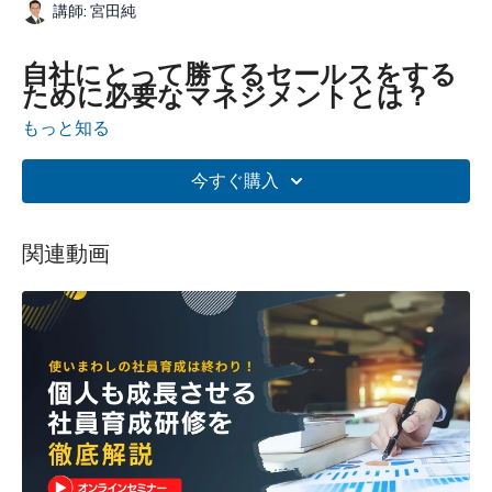
講師: 宮田純
自社にとって勝てるセールスをする
ために必要なマネジメントとは？
もっと知る
営業戦略に基づき、常日頃営業活動をされてらっしゃると思いま
す。
今すぐ購入
しかし、期初や年始などは心機一転励もうと思っていても、期中
から期末になると勢いを失ってしまう方もいらっしゃいます。
関連動画
通年を通して綿密に立てた計画に沿って活動はできていますでし
ょうか？
マネジメント層の皆様は、計画に沿って部下を指導するようなマ
ネジメントはできていますでしょうか？
せっかく立てた戦略・計画も、目標を達成する最後まで部下が走
り抜けられるようにマネジメントができていなければ形骸化して
しまいます。
マネジメントすべき項目が6種類もあるのはご存じでしょうか。
仮にマネジメントの星取表が存在するのであれば、この6つの種