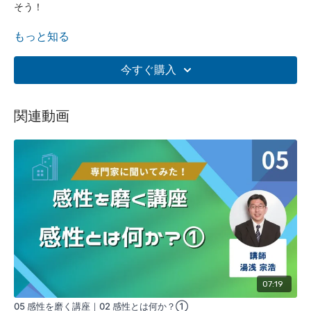
そう！
再生中
16 感性を磨く講座｜07 まとめ
もっと知る
【講座概要】
今すぐ購入
来るＡＩ時代において、私たち人間が優位に立てることが「感
性」といわれています。
関連動画
しかし、感性が大切ということがわかっていても、具体的に何
を,どうしたら良いでしょうか？
意外と捉えにくいのではないでしょうか？
本講座では、具体的、実践的な感性の磨き方について解説しま
す。
07:19
05 感性を磨く講座｜02 感性とは何か？①