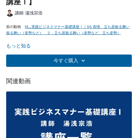
講座Ⅰ】
講師: 湯浅宗浩
前の動画
15_実践ビジネスマナー基礎講座Ⅰ｜05 表情、立ち居振る舞い
振る舞い（姿勢など） ２．立ち居振る舞い（姿勢など、立ち姿勢）
もっと知る
再生中 16_実践ビジネスマナー基礎講座Ⅰ｜05 表情、立ち居振る舞い
（姿勢など） ２．立ち居振る舞い（指し示し方、渡し方）
今すぐ購入
次の動画
17_実践ビジネスマナー基礎講座Ⅰ｜05 表情、立ち居振る舞い
（姿勢など） ２．立ち居振る舞い（お辞儀）
関連動画
【講座概要】
なぜ
ビジネスマナー
は必要なのでしょうか？近年、
ビジネスマナ
ー不要論
もあるようですが、ビジネスの基本は、マナーを実践で
きるかどうかではないでしょうか？ビジネスマナーの実践は
社員
だけではなく
、社員の先にある
貴社の教育レベル
まで見透かされ
てしまいます。本講座は、ビジネスマナーの基本である
１．身だしなみ