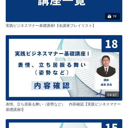
２．挨拶
19
３．表情、立ち居振る舞い
実践ビジネスマナー基礎講座Ⅰ【全講座プレイリスト】
について、すぐに実践できる内容となっています。
成果に繋げる
ことを目的にしています。【全１９講座】
04:57
表情、立ち居振る舞い（姿勢など） 内容確認【実践ビジネスマナー
基礎講座Ⅰ】