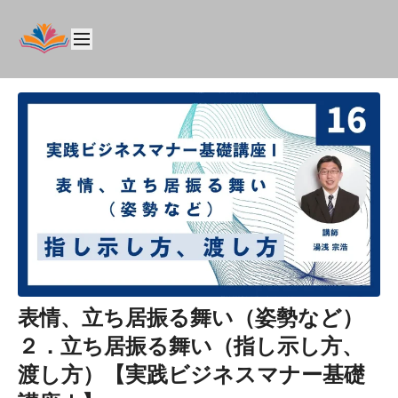
表情、立ち居振る舞い（姿勢など）
２．立ち居振る舞い（指し示し方、
渡し方）【実践ビジネスマナー基礎