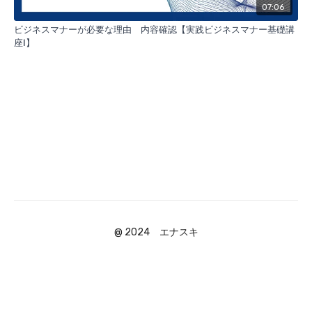
07:06
ビジネスマナーが必要な理由 内容確認【実践ビジネスマナー基礎講
座Ⅰ】
@ 2024 エナスキ