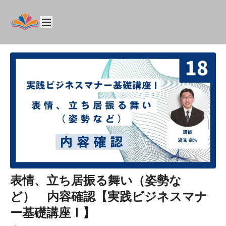
表情、立ち居振る舞い（姿勢な
ど） 内容確認【実践ビジネスマナ
ー基礎講座Ⅰ】