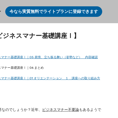
ン
今なら実質無料でライトプランに登録できます
゙ジネスマナー基礎講座Ⅰ】
スマナー基礎講座Ⅰ｜05 表情、立ち振る舞い（姿勢など） 内容確認
マナー基礎講座Ⅰ｜06 まとめ
スマナー基礎講座Ⅰ｜01 オリエンテーション １．講座への取り組み方
要なのでしょうか？近年、
ビジネスマナー不要論
もあるようで
、マナーを実践できるかどうかではないでしょうか？ビジネス