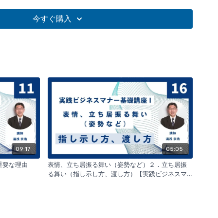
ではなく
、社員の先にある
貴社の教育レベル
まで見透かされて
ビジネスマナーの基本である
今すぐ購入
い
きる内容となっています。
成果に繋げる
ことを目的にしていま
09:17
05:05
重要な理由
表情、立ち居振る舞い（姿勢など）２．立ち居振
る舞い（指し示し方、渡し方）【実践ビジネスマ
ナー基礎講座Ⅰ】