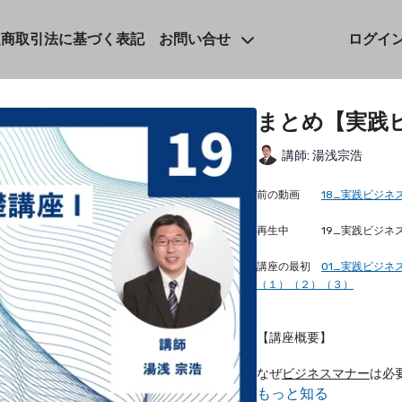
定商取引法に基づく表記
お問い合せ
ログイ
まとめ【実践ヒ
講師: 湯浅宗浩
前の動画
18_実践ビジネ
再生中 19_実践ビジネス
講座の最初
01_実践ビジネ
（１）（２）（３）
【講座概要】
なぜ
ビジネスマナー
は必
すが、ビジネスの基本は
もっと知る