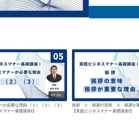
マナーの実践は
社員だけ
しまいます。本講座は、
１．身だしなみ
２．挨拶
３．表情、立ち居振る舞
について、すぐに実践で
す。【全１９講座】
07:36
ナーが必要な理由 （１）（２）（３）
挨拶 １．挨拶の意味 ２．挨拶が
ネスマナー基礎講座Ⅰ】
【実践ビジネスマナー基礎講座Ⅰ】