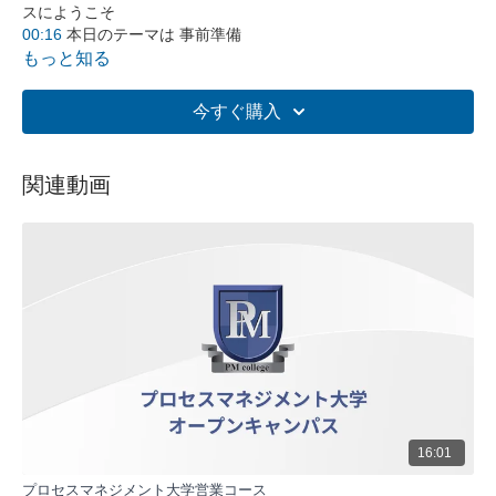
スにようこそ
00:16
本日のテーマは 事前準備
00:27
事前準備とはまずそもそも何か ということなんですが
もっと知る
00:33
5つのステップがあると考えております
00:42
事前準備 これめちゃくちゃ大事なんですね
今すぐ購入
01:05
こちら12個ピックアップしております 基本中の基本でご
ざいます
02:07
会う前に商談のゴールと面談のゴール この2種類これをで
関連動画
すねきちんと皆さんの中で用意してほしいなと思うんです
02:54
近いゴールに関しては5つ目に言いました 複数用意するっ
ていうことが大事です
04:51
事前準備とても大切なわけですけども
動画の要約:
この動画は、プロセスマネジメント大学オープンキャンパス
の一環として、営業における「事前準備」の重要性を解説し
ています。事前準備が営業の成功を大きく左右するというテ
ーマのもと、具体的な準備方法やポイントについて詳細に説
明しています。特に、商談のゴール設定や面談の複数のゴー
ル準備など、実践的なアドバイスを含んでいます。
16:01
5つの主要なポイント:
プロセスマネジメント大学営業コース