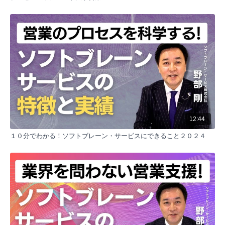
事前準備の重要性
営業の成功の8割から9割は事前準備で決まる。事前準
備には、お客様のニーズや困りごとの想定、公開情報
の確認が含まれる。
商談と面談のゴール設定
商談のゴールと面談のゴールを明確に設定することが
重要。遠い先のゴール（商談のゴール）と次回のゴー
ル（面談のゴール）を分けて考える。
複数の面談ゴールの準備
一つの面談に対して複数のゴールを設定し、リカバリ
ープランを用意する。契約が即決で取れなかった場合
の次善策を考える。
12:44
抵抗の排除と証拠の準備
１０分でわかる！ソフトブレーン・サービスにできること２０２４
よくある断り文句に対する対処策を事前に準備する。
顧客事例や客観的データ、証拠を用意しておく。
シナリオ作成とロールプレイング
商談のシナリオを作成し、ロールプレイングでトーク
を磨く。見出し並みやビジネスマナーも含めて準備を
整える。