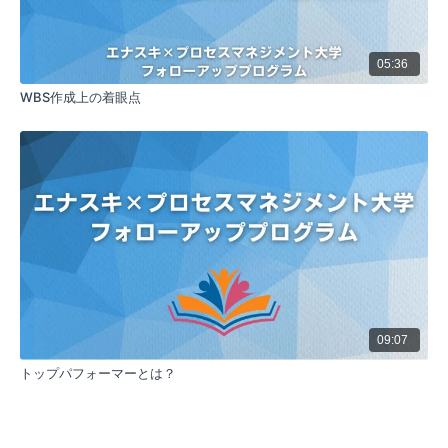
バイヤーズリモースへの対策
要約：バイヤーズリモース（購買後の後悔）を防ぐた
めの具体的な方法を提案しています。購入決定直後
に、改めて商品やサービスの特徴、価値を説明し、顧
05:36
客の購入判断が正しかったことを伝えることが重要で
WBS作成上の着眼点
す。これにより、顧客は自身の判断に自信を持ち、購
入後の満足度を維持することができます。この方法
は、ファン化を促進し、長期的な顧客関係の構築に役
立ちます。
忘却曲線と復習反復の効果
要約：ヘルマンエビングハウスの忘却曲線を用いて、
人間の記憶が時間とともに薄れていく現象を説明して
います。これに対する対策として、復習反復の効果を
紹介しています。定期的に顧客とコンタクトを取り、
商品やサービスの価値を再確認することで、顧客の満
足度を維持し、記憶を定着させることができます。単
なる反復だけでなく、価値や意味付けを行うことで、
09:07
より深い記憶として定着させることができます。
トップパフォーマーとは？