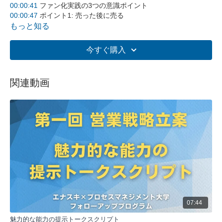
00:00:41
ファン化実践の3つの意識ポイント
00:00:47
ポイント1: 売った後に売る
00:01:09
ポイント2: 次に何を売るか
もっと知る
00:03:21
ポイント3: 紹介の作り方
00:05:28
バイヤーズリモース (購買後の後悔)
今すぐ購入
00:07:11
バイヤーズリモース防止の2つの説明
00:08:32
ヘルマンエビングハウスの忘却曲線
00:09:33
復習反復の効果
関連動画
00:10:51
継続的フォローによる満足度維持の重要性
全体要約
この動画では、ファン化の3つの重要なポイントについて解
説しています。売れる仕組み4ステップの最後であるファン
化において、具体的にどのような点を意識して実践すべきか
を説明しています。主に「売った後に売る」「次に何を売る
か」「紹介の作り方」の3つのポイントを中心に、バイヤー
ズリモースや忘却曲線の概念を交えながら、顧客満足度を高
め、継続的な関係を構築する方法を詳しく解説しています。
5つの主要なポイント:
07:44
売った後に売る
要約：契約成立後、再度商品説明を行うことの重要性
魅力的な能力の提示トークスクリプト