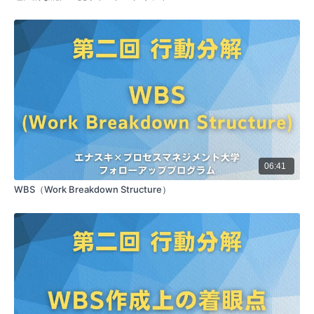
を強調しています。これはバイヤーズリモース（購買
後の後悔）を防ぐ効果があります。顧客の満足度は購
入時が最も高く、その後徐々に低下していくため、購
入直後に商品の特徴や価値を再確認することで、顧客
の満足度を維持し、購入決定が正しかったと感じても
らうことができます。
次に何を売るか
要約：契約成立を最終目標とせず、次の提案を準備す
ることの重要性を説明しています。営業担当者と顧客
の間で、契約のタイミングに対する認識のギャップが
あることを指摘しています。顧客にとっては契約がス
タートであり、そこから新たな提案を期待していま
06:41
す。継続的な提案を行うことで、顧客との関係を深
WBS（Work Breakdown Structure）
め、長期的な信頼関係を構築することができます。
紹介の作り方
要約：全ての既存顧客に対して紹介を依頼することの
重要性を説明しています。多くの場合、顧客は営業担
当者が紹介を求めていることを察していないため、明
確に意思表示をする必要があります。たとえ顧客が好
意的であっても、紹介の依頼がなければ行動に移さな
い可能性が高いため、全ての顧客に対して積極的に紹
介を依頼することが重要です。