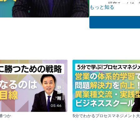
研究チームは、
もっと知る
セスメントを1
開発しました。
な営業活動を支
営業成績の下位20
研究により、営
ーケティング面
が明らかになり
す。
営業マニュアルと
研究では、営業
状況が調査され
り、マニュアル
上が見込まれま
営業力向上のための
「CoEVOL
ことで営業力が
05:46
言語化、組織化
勝つか
5分でわかるプロセスマネジメント
ます。
実践的な営業サポ
研究は、営業マ
を具体的にサポ