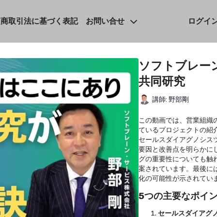
定商取引法に基づく表記
お問い合せ
ログイ
ソフトブレー
共同研究
講師: 野部剛
この動画では、営業組織
ているプロジェクトの紹
セールスダイアグノシス
要因と改善点を明らかに
グの重要性についても触
案されています。最後には
化の可能性が示されてい
5つの主要なポイ
セールスダイアグ