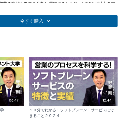
営業の複雑な要素を分析し理解するために、500項目以上のア
41項目に絞り込んだセールスダイアグノシスツールを5年かけて
このツールは、営業プロセスの各段階を詳細に分析し、効率的
今すぐ購入
援することを目的としています。
%と上位の差
業成績が下位20%のグループは、市場環境理解や戦略立案のマ
で大きな差があり、事前準備の段階でも100%の差異があること
ました。このデータは営業活動の改善ポイントを示唆していま
ロールプレイングの有効性
マニュアルの存在とその更新の実態、ロールプレイングの実施
ました。有効に活用されている企業は営業力が強化されてお
とロールプレイングを効果的に組み合わせることで営業力の向
す。
「CoEVOLVe」モデル
Ve」モデルは、営業と顧客、または上司と部下の関係が共進化する
強化できるという考えに基づいています。共同的体験、可視化
06:47
12:44
、学習、検証の5つのサイクルを通じて営業力の向上を目指し
大学
１０分でわかる！ソフトブレーン・サービスにで
きること２０２４
ートの重要性
ニュアルの改善やロールプレイングの実施を通じて、営業活動
ートすることの重要性を強調しています。特に、抵抗の排除や