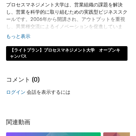
プロセスマネジメント大学は、営業組織の課題を解決
し、営業を科学的に取り組むための実践型ビジネススク
ールです。2006年から開講され、アウトプットを重視
し、異業種交流によるイノベーションを促進していま
す。受講生は、営業戦略、マネジメント、ソリューショ
ン営業などを体系的に学習し、自社の営業プロセスを見
直し、改善策を立案・実行します。各回の講義では、ワ
【ライトプラン】プロセスマネジメント大学 オープンキ
ークシートを用いた演習や宿題が課され、最終的には成
ャンパス
果発表を行います。受講後は、セールスダイアグノシス
による行動変容の確認や、プロセスマネジメントアワー
ドへの出場も可能です。プロセスマネジメント大学は、
コメント (
0
)
営業組織の課題解決と営業力強化に効果的なプログラム
です。
ログイン
会話を表示するには
5つのポイント:
1. アウトプットを重視した実践型プログラム
関連動画
- 学習したことを自社の営業プロセスに落とし込み、成