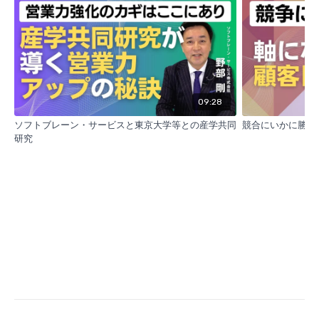
果を出すことを重視
- 最終的には成果発表を行い、プロセスマネジメントア
ワードへの出場も可能
2. 異業種交流によるイノベーションの促進
09:28
- 異業種の受講生との交流により、新たな視点や気づき
ソフトブレーン・サービスと東京大学等との産学共同
競合にいかに勝つ
を得ることができる
研究
- 自社の営業プロセスを俯瞰的に捉え、イノベーション
を起こすきっかけになる
3. 営業を体系的に学習
- 営業戦略、マネジメント、ソリューション営業など、
営業に関する知識を体系的に学習
- 各回の講義では、ワークシートを用いた演習や宿題が
課され、実践的なスキルを身につける