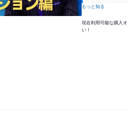
全体要約:
もっと知る
ソフトブレーン・サー
ナー」の一環として、
現在利用可能な購入オ
て解説。プレゼンテー
要性、ピラミッドスト
い！
正方法、そしてオンラ
カスタマイズポイント
要性、松竹梅による選
ンテーション手法など
す。
5つの主要なポイント:
プレゼンテーシ
プレゼンテーシ
の方向性につい
（目的思考で記
式提示）⑧証拠
のページにゴー
印象づけられる
することで、論
選択式提示（松