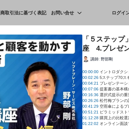
定商取引法に基づく表記
お問い合せ
ログイ
「５ステップ
座 4.プレゼ
講師: 野部剛
00:00:00
イントロダクシ
00:02:26
5ステップ70
00:04:21
プレゼンテーシ
00:07:06
提案書の基本構
00:16:36
選択式提示の重
00:26:26
松竹梅プランの
00:41:29
空雨傘によるプ
00:51:21
ピラミッドスト
01:12:28
購買上の比較選
01:22:02
オンライン面談