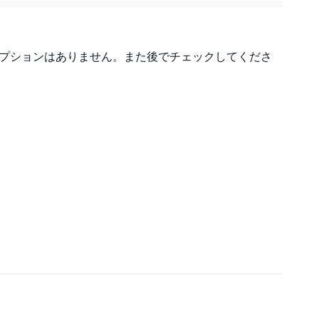
ビス野部氏による、「営業マニュアルのブラッシュアップセミ
5ステップのうち4つ目となる「プレゼンテーション編」につい
プションはありません。また後でチェックしてくださ
ションの基本構成から提案書の作成ポイント、選択式提示の重
ラクチャーによる論理的な提案方法、顧客の比較選定基準の修
イン面談での効果的なプレゼンテーション手法まで、実践的な
を詳細に解説。特に「解決策の方向性」を先に合意形成する重
択式提示、ファクト・理由・結論をセットにした論理的プレゼ
、営業成果を高めるための具体的なテクニックを提示していま
ョンの基本構造と提案書の作成ポイント
ョンでは商品名・サービス名から入るのではなく、先に解決策
て合意を得ることが重要。提案書の基本構成は、①タイトル
載）②ゴール③背景④問題⑤ニーズ⑥解決策⑦提案内容（選択
・事例⑨体制・スケジュール⑩費用の順で構成する。特に最初
ルを記載することで、決裁者に「この会社はわかっている」と
。ニーズの直前に問題を配置し、解決策の直前にニーズを配置
理的なつながりが生まれる。
竹梅プラン）の設計と効果