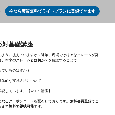
ン
今なら実質無料でライトプランに登録できます
応対基礎講座
のように捉えていますか？近年、現場では様々なクレームが発
は、
本来のクレームとは何か？
を確認することで
っているのは誰か？
具体的な実践方法について
解説しています。【全１９講座】
になるクーポンコードを配布
しております。
無料会員登録
でこ
回まで
無料で視聴可能
です。