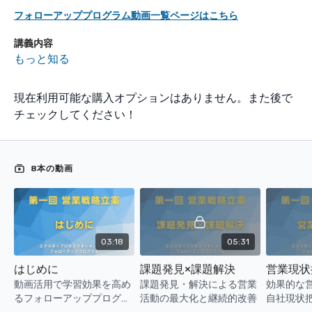
フォローアッププログラム動画一覧ページはこちら
講義内容
「何を」「誰に」「どのように差別化して」売るのかについ
もっと知る
て、シンプルなフレームワークを用いて営業戦略を立案しま
す。
現在利用可能な購入オプションはありません。また後で
営業マネージャーにとって必要不可欠なマーケティングの基
本的考え方の習得を目指します。
チェックしてください！
競合分析を通じて、自社・商品の「USP」を発見し、勝つた
めの差別化の図り方を設計します。誰もが自信を持って営業
活動を積極化できる環境構築を支援します。
明確なターゲット顧客のイメージを具体的に持つことで、精
8本の動画
度の高いリストアップと、より効率的で効果的な営業活動の
実現を目指します。
03:18
05:31
はじめに
課題発見×課題解決
営業現状
動画活用で学習効果を高め
課題発見・解決による営業
効果的な
るフォローアッププログラ
活動の最大化と継続的改善
自社現状