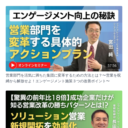
成果を出すプロセス
成果を出すためには、まず気づきを得ることが重要で
す。そこから思考が変わり、行動に移すことで成果に
つながります。しかし、知識を得ただけでは不十分
で、思考した内容を実際の行動に移すことが大切で
す。学びを行動実践につなげることが、成果を出すプ
ロセスの鍵となります。
262の法則と組織の成長
組織には、上位2割、中位6割、下位2割という構成が
あり、下位2割はビジターレベル、中位6割は現状維持
レベル、上位2割は自己成長レベルと呼ばれます。ビジ
ターレベルから現状維持レベルへの成長には気づきが
57:56
必要で、現状維持レベルから自己成長レベルへの移行
営業部門を活気に満ちた集団に変革するための方法とは？〜営業を呪
には具体的な行動が求められます。
縛から解放せよ！エンゲージメント施策３つの改善ポイント〜
質問による気づきの促進
ビジターレベルの人が現状維持レベルに上がるために
は、気づきが必要です。そのために、答えを教えるの
ではなく、質問を投げかけることが有効です。自ら気
づくことで現状維持レベルに上がることができます。
自分がビジターレベルにいると感じたら、自らに質問
を投げかけて気づきを得ることが大切です。
行動のハードルを下げる分解
現状維持レベルから自己成長レベルに進むためには行