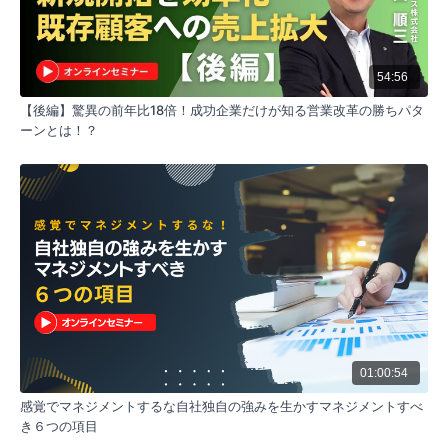
動が必要ですが、行動の難易度が高かったり、一歩が
踏み出せなかったりするケースがあります。そんな時
は、分解ベイビーステップという方法を活用しましょ
う。最終的なゴールに至るまでの行動を分解し、一歩
54:56
目から始めることで、次につながるヒントになりま
【後編】驚異の前年比18倍！成功企業だけが知る営業改革の勝ちパタ
す。
ーンとは！？
適切な目標設定
自己成長レベルに上がったら、さらに高みを目指すこ
とが大切です。そのために、適切な難度の目標設定が
必要です。一歩上の目標を設定することで、さらなる
成長を見込むことができます。これは自分自身に対し
ても、周りのトップパフォーマーに対しても同様で
す。一歩ずつ前進するために、それぞれの立場に応じ
た次のステップを設定することが重要です。
01:00:54
感覚でマネジメントするな自社独自の強みを生かすマネジメントすべ
き６つの項目