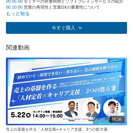
00:05:00
セミナーの所要時間とソフトブレインサービスの紹介
00:10:00
営業の再現性と営業DXの重要性について
00:15:00
ソフトブレインサービスの事例紹介
もっと知る
00:20:00
産学共同研究とプロセスマネジメントアワードについ
て
今すぐ購入
00:25:00
営業のDX化の必要性について
00:30:00
ITバラバラ問題についての説明
00:35:00
営業マネージャーの役割について
関連動画
00:45:00
営業力強化プログラムの事例紹介
00:55:00
セミナーのまとめと終了
全体要約
この動画では、個人や組織が成果を出すためのプロセスにつ
いて解説しています。成果を出すためには、まず気づきを得
て、思考を変え、行動に移すことが重要です。組織の中で
は、262の法則に基づいて、ビジターレベルから現状維持レ
ベル、自己成長レベルへと段階的に成長していくことが求め
られます。そのために、質問による気づきの促進、行動のハ
ードルを下げるための分解、適切な目標設定などの工夫が必
要だと説明しています。
58:16
5つの主要なポイント:
売上の基盤を作る「人材定着×キャリア支援」3つの処方箋