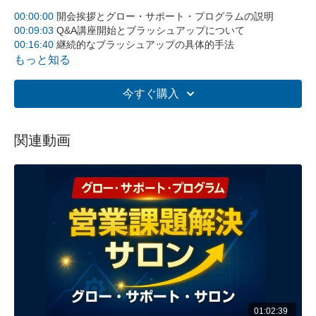
00:00:00
開会挨拶とグロー・サポート・プログラムの説明
00:09:03
Q&A講座開始とブラッシュアップについて
00:16:40
継続的なブラッシュアップの具体的手法
00:26:28
ロープレ習慣化の課題と解決策
もっと知る
00:35:08
効果的なロープレ運営の5つのポイント
00:44:28
既存顧客への営業とファン化について
今すぐ購入
00:48:04
顧客ランク分けと顧客保有取り表の重要性
00:53:05
グロー・サポート・プログラムの詳細説明
00:58:30
各プランの料金体系とサービス内容
関連動画
01:02:35
アンケートと次回開催のお知らせ
全体の要約
ソフトブレーン・サービスが主催する第2回グロー・サポー
ト・サロン体験会。宮田コンサルタントと野部代表が、営業
の型のブラッシュアップ継続方法、ロープレの習慣化、既存
顧客への効果的なアプローチについて解説。参加者からの質
問に対し、科学的な営業手法と継続的な改善のための具体的
なノウハウを提供した。
5つの主要ポイント
営業の型のブラッシュアップ継続
01:02:39