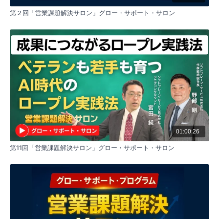
旗振り役の設置、常時蓄積の仕組み化、期限を決めた
バージョンアップが重要。目的と成功イメージを明確
第２回「営業課題解決サロン」グロー・サポート・サロン
にし、改善点を記録できる環境を整備することで、組
織として継続的な改善サイクルを構築できる。
ロープレ習慣化の実践方法
明確な目的設定から始め、スケジューリング、実施報
告、型に基づくフィードバック、サンドイッチ法での
指導、成果の可視化が必要。感覚的な指導ではなく、
科学的アプローチで人の感情面も含めて効果的に運営
する。
既存顧客のファン化戦略
ファン化の定義を明確にし、リピート、アップセル、
クロスセル、紹介の4つを証拠として設定。顧客保有取
り表を活用し、どの商材で取引拡大を図るかを具体的
01:00:26
に戦略立てすることで関係性深化を実現する。
第11回「営業課題解決サロン」グロー・サポート・サロン
科学的営業手法の重要性
人が行う営業活動だからこそ、感情面も含めて科学的
にアプローチする必要性を強調。マニュアルに基づい
た指導や、データに基づく改善により、属人的でない
再現可能な営業手法を構築できる。
グロー・サポート・プログラムの活用
動画サービス、オンラインコミュニティ、月次サロ
ン、個別ミーティングなどを通じて継続的な学びと実