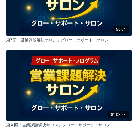
践をサポート。最安月額1万円から利用可能で、異業種
交流と個別指導を組み合わせた実践的な成長支援を提
供する。
59:54
短い要約（40字以内）:
営業の型のブラッシュアップとロープレ習慣化の科学的手法
第7回「営業課題解決サロン」グロー・サポート・サロン
を解説
メタディスクリプション:
ソフトブレーン・サービスによる営業課題解決サロン体験
会。営業の型の継続的ブラッシュアップ方法、ロープレ習慣
化のコツ、既存顧客のファン化戦略について、科学的アプロ
ーチで実践的なノウハウを提供。グロー・サポート・プログ
ラムの詳細も紹介。
タグ:
営業
ブラッシュアップ
ロープレ
ファン化
01:03:28
プロセス管理
継続化
科学的営業
顧客保有取り表
第４回「営業課題解決サロン」グロー・サポート・サロン
アカウントプラン
グロー・サポート