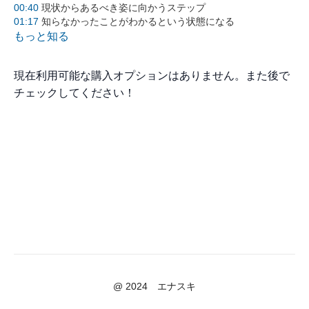
00:40
現状からあるべき姿に向かうステップ
01:17
知らなかったことがわかるという状態になる
02:00
分かるにするためには標準化、共有化、型の構築が必要
もっと知る
03:54
分かった内容をできるの状態にするには練習と事前準備が
必要
現在利用可能な購入オプションはありません。また後で
05:21
できる状態のままでは継続的な成果を上げることが難しい
05:56
続けるためには仕組み化とプロセスマネジメントが必要
チェックしてください！
07:15
プロセスマネジメントであるべき姿に到達するために目標
から逆算とKPI設定が必要
07:48
全体像として記載しているが、分野によってステップが異
なることもある
08:21
なすべきことの部品としてどの項目がどのステップにある
かを確認しながら前進させる
動画の要約:
この動画は、人材育成のための効果的な3ステップについて
解説しています。第一ステップは「わかる」ことで、知識の
標準化と共有化が重要です。第二ステップは「できる」で、
実際に行動に移すための練習と準備が必要です。第三ステッ
プは「続ける」で、継続的に成果を上げるための仕組み化と
プロセスマネジメントが求められます。これらのステップを
@ 2024 エナスキ
踏むことで、組織や個人の成長を促進し、目標達成に近づけ