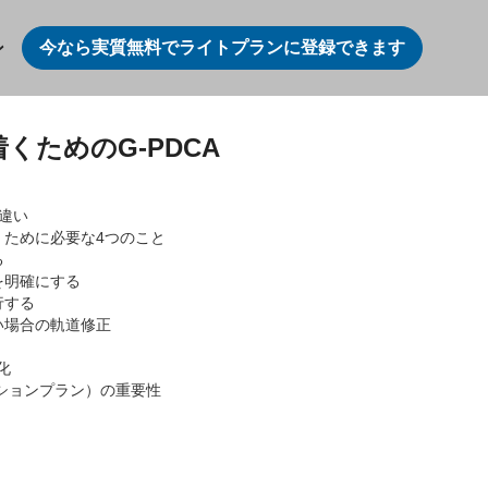
今なら実質無料でライトプランに登録できます
ン
くためのG-PDCA
の違い
くために必要な4つのこと
る
を明確にする
行する
い場合の軌道修正
確化
アクションプラン）の重要性
Action アクション・再プラン
運用