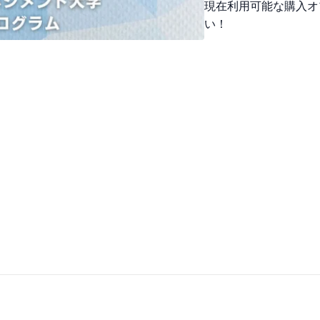
現在利用可能な購入オ
全体要約:
い！
この動画では、目的地
ます。PDCAにGを加
しています。目的地に
示すプランを立て、そ
は、軌道修正を行い、再
正しく運用することで
5つの主要なポイント:
G-PDCAの概要
G-PDCAは、
ことを重視して
めにPDCAを回
標達成に向けて
目的地を明確に
目的地にたどり
から福岡の繁華
で、どこを目指
のような目標が
って行動するこ
目的地までの道