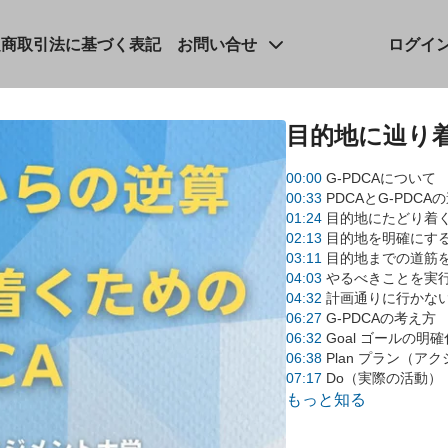
定商取引法に基づく表記
お問い合せ
ログイ
目的地に辿り着
00:00
G-PDCAについて
00:33
PDCAとG-PDCA
01:24
目的地にたどり着
02:13
目的地を明確にす
03:11
目的地までの道筋
04:03
やるべきことを実
04:32
計画通りに行かな
06:27
G-PDCAの考え方
06:32
Goal ゴールの明
06:38
Plan プラン（
07:17
Do（実際の活動）
07:31
Check チェック・
もっと知る
09:02
キャップ会議
10:00
G-PDCAの正しい