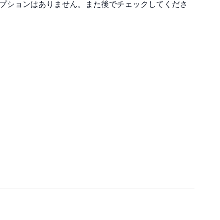
プションはありません。また後でチェックしてくださ
にたどり着くためのGPDCAという考え方について解説してい
えたGPDCAは、目標達成のためにPDCAを実践することを重視
たどり着くためには、ゴールを明確にし、目的地までの道筋を
れに沿って行動することが大切です。計画通りに進まない場合
プランを立てて改善していきます。このG-PDCAの考え方を
、目標達成に近づくことができるでしょう。
PDCAにGを加えた考え方で、目標達成のためにPDCAを実践する
います。Gはゴールを表し、あくまでも目的地にたどり着くた
すことが大切だと捉えています。GPDCAを活用することで、目
効果的に取り組むことができます。
する
着くためには、まずゴールを明確にすることが重要です。東京
街に行き、食事をするという具体的な目的地を設定すること
すべきかが明らかになります。ビジネスにおいては、年間予算
ゴールに当たります。明確なゴールを持つことで、目的に向か
とができます。
筋を示すプラン