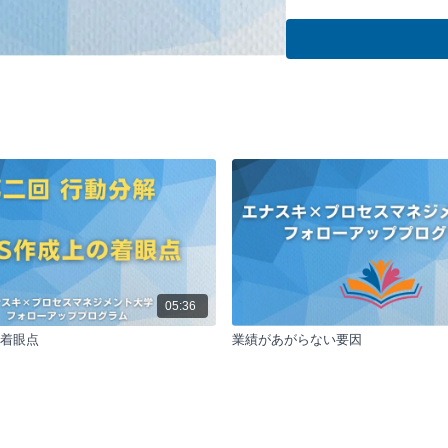
プロセスマネジメント
スを設計し、管理する
まったプロセスと数値
の必要性を強調してい
上させる具体的な行動
5つの主要なポイント:
プロセスマネジ
プロセスマネジ
を設計し管理す
たプロセスと数
チが必要である
独自のプロセス
一般的なマニュ
要です。競合他
05:36
計し、実行する
の着眼点
業績があがらない要因
優位性を獲得す
目標からの逆算思
成果を出すため
た、各プロセスに
ことで、目標達
を向いて効率的