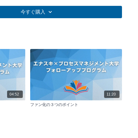
は科学的組織営業手法であり、成果につながる具体的なプロセ
ことで結果を最大化する方法です。パン工場の例を用いて、決
今すぐ購入
管理の重要性を説明し、ビジネスにおける独自のプロセス構築
ます。目標からの逆算思考とKPI設定により、組織の成果を向
指針を示しています。
メントの定義と重要性
メントは科学的組織営業手法であり、成果につながるプロセス
ることで結果を最大化します。パン工場の例を用いて、決まっ
値管理の重要性を説明し、ビジネスにおいても同様のアプロー
ことを強調しています。
構築の必要性
アル化ではなく、自社の独自性を活かしたプロセスの構築が重
社に勝つためには、自社の強みを活かした独自のプロセスを設
04:52
11:20
ことが不可欠です。これにより、他社との差別化を図り、競争
ファン化の３つのポイント
ることができます。
考とKPI設定
には、目標から逆算して行動を設計することが重要です。ま
おいてKPI（重要業績評価指標）を設定し、進捗を管理する
成への道筋を明確にします。これにより、組織全体が同じ方向
に行動することができます。