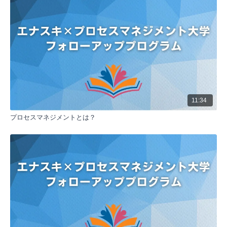
果的な管理が可能になります。これにより、成果につ
ながる行動を特定し、実行することができます。
マクドナルドの成功例
マクドナルドの創業者レイ・A・クロックの言葉を引
用し、複雑な業務を小さな単位に分解することの効果
を説明しています。マクドナルドでは、社員が全体の
10%しかいないにもかかわらず、一貫した品質のサー
ビスを提供できているのは、業務の細分化によるもの
です。
営業プロセスの分解
11:34
営業活動を例に、プロセスの分解方法を説明していま
プロセスマネジメントとは？
す。ターゲティングから受注契約までの流れを大まか
に分け、各段階での具体的な活動内容と重要ポイント
を明確にします。これにより、効果的な営業戦略を立
てることができます。
重要ポイントの設計
プロセスを分解する際は、単なる手順の羅列ではな
く、成果につながる重要ポイントを特定することが重
要です。各段階で何をすることが成功につながるの
か、勝ち筋は何かを明確にすることで、より効果的な
プロセス設計が可能になります。
カスタマイズの重要性