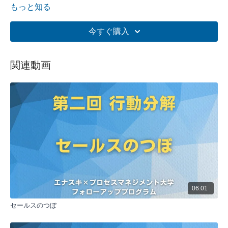
00:01:57
マクドナルドの人員構成
もっと知る
00:02:15
一貫した品質の秘訣
00:02:51
成功のためのプロセス分解
今すぐ購入
00:03:04
営業プロセスの例
00:03:38
プロセス分解の詳細
00:03:54
営業プロセスの具体例
関連動画
00:04:29
プロセス設計の重要性
全体要約:
プロセスマネジメントの第一歩は、業務を細かく分解するこ
とです。マクドナルドの例を用いて、複雑な作業を小さな単
位に分けることの重要性を説明しています。営業プロセスを
例に、ターゲティングから受注契約までの流れを分解し、各
段階での重要ポイントを明確にすることで、効果的なプロセ
ス設計が可能になります。この手法は、組織や企業に応じて
カスタマイズすることが重要です。
5つの主要なポイント:
06:01
プロセスマネジメントの基本
プロセスマネジメントは結果ではなく、結果に至るプ
セールスのつぼ
ロセスを管理することが重要です。業務を細かく分解
し、各段階での重要ポイントを明確にすることで、効