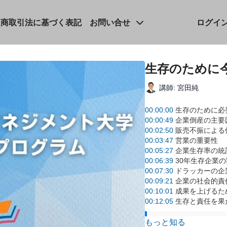
定商取引法に基づく表記
お問い合せ
ログイ
生存のために
講師: 宮田純
00:00:00
生存のために必
00:00:49
企業倒産の主要
00:02:50
販売不振による
00:03:47
営業の重要性
00:05:27
企業生存率の統
00:06:39
30年生存企業の
00:07:30
ドラッカーの企
00:09:21
企業の社会的責
00:10:01
成果を上げるた
00:12:05
生存と責任を果
全体要約:
もっと知る