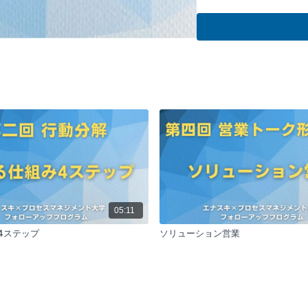
こちらの動画では企業
の主要因、生存率の統
しています。販売不振によ
過ぎないことを指摘し
しています。
5つの主要なポイント:
企業倒産の主要
帝国データバンク
が販売不振を主
提供できなけれ
確に示しており
取り組む必要が
企業の生存率
創業から1年後の
05:11
下し、30年後に
ステップ
ソリューション営業
5000社に1社
の構築と顧客価
営業活動の重要
企業の存続には
じて直接的・間
供することが企