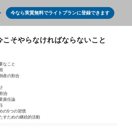
今なら実質無料でライトプランに登録できます
ン
今こそやらなければならないこと
要なこと
因
倒産の割合
計
割合
業責任論
任
めの5つの習慣
たすための継続的活動