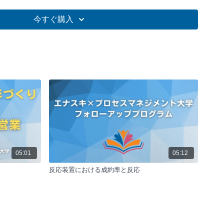
の生存と成長に必要な要素について解説しています。企業倒産
計、ドラッカーの企業責任論を基に、営業活動の重要性を強調
今すぐ購入
る倒産が76.1%を占め、30年以上生存する企業は0.02%に
、経済的業績の重要性と成果を上げるための5つの習慣を紹介
因
の調査によると、年間約6000社が倒産しており、その76.1%
要因としています。優れた製品やサービスがあっても、顧客に
ば企業は存続できません。このデータは営業活動の重要性を明
、営業担当者はその責任の重さを認識し、誇りを持って業務に
あります。
企業生存率は40%、5年後は15%、10年後は6.3%と急激に低
05:01
05:12
は0.02%まで減少します。つまり、30年以上存続する企業は
反応装置における成約率と反応
しかありません。この厳しい現実は、持続可能なビジネスモデル
値の継続的な提供の重要性を示しています。
性
、顧客に価値を提供し続けることが不可欠です。営業活動を通
接的に顧客とコミュニケーションを取り、製品やサービスを提
業存続の鍵となります。この認識は、営業担当者のモチベーシ