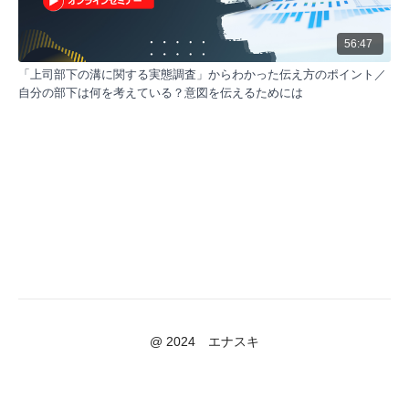
に基づく次世代営業AIツールの活用事例も公開。
56:47
タグ:
「上司部下の溝に関する実態調査」からわかった伝え方のポイント／
営業DX
CRM
マーケティング
AI活用
一次情報
自分の部下は何を考えている？意図を伝えるためには
プロセス設計
営業とマーケ連携
顧客データ管理
営業効率化
データ活用
@ 2024 エナスキ