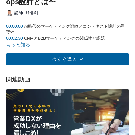
ops設計とは〜
講師: 野部剛
00:00:00
AI時代のマーケティング戦略とコンテキスト設計の重
要性
00:02:30
CRMとB2Bマーケティングの関係性と課題
00:06:26
人が見つけられないものはAIも見つけられない
もっと知る
00:09:46
AIの登場によるCRMインプット革命
00:15:05
一次情報循環の重要性と記録力の必要性
今すぐ購入
00:19:00
営業からマーケティングへの逆流プロセス
00:25:00
ソフトブレーン・サービスの産学共同研究と事業紹介
00:30:31
次世代営業AIとロールプレイング環境の構築
関連動画
00:38:31
特別セッション：一次情報循環の実践論
00:50:00
AIを活用したマーケティングの具体的手法
全体の要約
AI時代における営業とマーケティングの分断を解消し、一次
情報を循環させるプロセス構築について解説。コンテキスト
設計の重要性、CRMへのAI活用による入力革命、営業からマ
ーケティングへの逆流の必要性を提起。ソフトブレーン・サ
ービスの産学共同研究に基づく実践例や、次世代営業AIツー
ルの活用方法も紹介された。