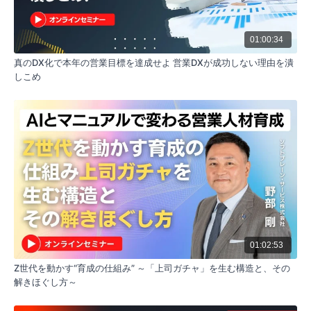
5つの主要ポイント
01:00:34
AI時代のコンテキスト設計
AI時代においてマーケティング戦略の精度を高めるに
真のDX化で本年の営業目標を達成せよ 営業DXが成功しない理由を潰
は、AIに読ませる前提情報やデータを整える「コンテ
しこめ
キスト設計力」が成果の差別化要因となる。マーケテ
ィング戦略の個別最適化には、一次情報の格納先と情
報流通を蓄積するCRMの構築が最優先課題である。
AIによるCRM入力革命
従来のCRMは構造化データでしか分析できなかった
が、AIの登場により非構造化された一次情報を自動的
に収集・構造化・入力できるようになった。文字起こ
しツールを活用することで、営業担当者の手間を大幅
に削減しながら価値ある顧客情報を蓄積可能となっ
た。
営業からマーケティングへの逆流
マーケティングから営業への流れだけでなく、営業が
01:02:53
収集した顧客情報をマーケティングに還元する逆流が
Z世代を動かす“育成の仕組み” ～「上司ガチャ」を生む構造と、その
重要。特に顧客事例は営業が能動的に創出し、マーケ
解きほぐし方～
ティング戦略に活用すべき戦略資産である。事例は自
然発生するものではなく、営業が狙って作りに行くも