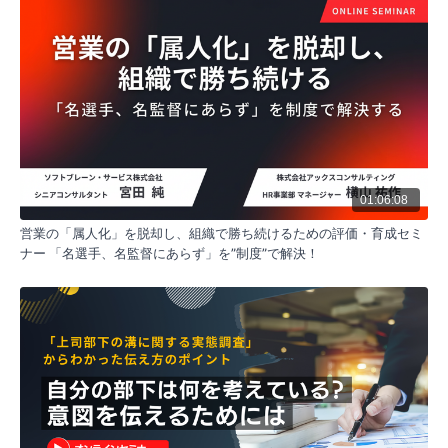
のである。
産学共同研究による営業DX
ソフトブレーン・サービスは東京大学等との13年間の
産学共同研究により、売れる営業と売れない営業の差
をデータで可視化。CoEVOLVe（共進化モデル）に基
づく組織変革プロセスと、AIを活用した次世代営業ツ
ールの開発を推進している。
一次情報循環の実装方法
全ての打ち合わせ（社内外問わず）を文字起こしし、
CRMにデータとして格納することが基本。営業担当者
やお客様の属性情報も含めてデータベースを構築し、
01:06:08
AIが参照しやすい環境を整備することで、より精度の
営業の「属人化」を脱却し、組織で勝ち続けるための評価・育成セミ
高いマーケティング戦略の立案が可能となる。
ナー 「名選手、名監督にあらず」を”制度”で解決！
短い要約（40字以内）:
AI時代の営業・マーケ分断解消と一次情報循環プロセス
メタディスクリプション:
AI時代における営業とマーケティングの分断を解消し、一次
情報を循環させるプロセス構築について解説。コンテキスト
設計の重要性からCRMへのAI活用、営業からマーケティング
への逆流まで実践的手法を紹介。東京大学との産学共同研究