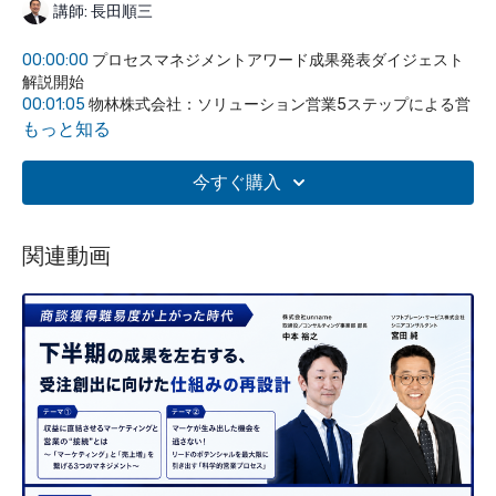
講師: 長田順三
00:00:00
プロセスマネジメントアワード成果発表ダイジェスト
解説開始
00:01:05
物林株式会社：ソリューション営業5ステップによる営
業改革
もっと知る
00:14:21
マルヤス機械株式会社：5億円売上消失をリカバリーす
る営業戦略
今すぐ購入
00:25:07
昭和コンクリート様：係長が前年比18倍の過去最高実
績達成
00:37:37
コレオ株式会社：デザイナー集団から科学的精鋭集団
関連動画
への営業変革
00:47:47
4社事例の共通点と成功要因の分析
00:49:02
次世代営業AIモデル「BrainPlus」の活用シーン紹介
00:52:15
AIを活用した一人ロープレシステムの革新性
00:53:19
月額35万円でID無制限の営業育成サービス紹介
00:54:39
2025年の営業改革への取り組み継続のメッセージ
全体の要約
プロセスマネジメントアワードで成果を発表した4社の営業改革
事例を紹介。物林株式会社のソリューション営業導入、マルヤス