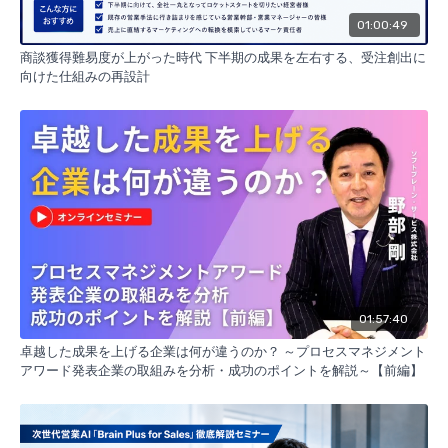
機械株式会社の5億円売上回復戦略、昭和コンクリートの係長に
よる前年比18倍達成、コレオ株式会社のデザイナー集団から科学
01:00:49
的営業組織への変革を解説。各社とも基本的な営業手法を愚直に
商談獲得難易度が上がった時代 下半期の成果を左右する、受注創出に
実践し、組織全体で標準化することで大きな成果を実現している
向けた仕組みの再設計
点が共通している。
5つの主要ポイント
短い要約（40字以内）:
4社の営業改革事例で前年比18倍達成の勝ちパターンを解説
メタディスクリプション:
プロセスマネジメントアワード受賞4社の営業改革事例を紹介。
物林株式会社、マルヤス機械株式会社、昭和コンクリート、コレ
オ株式会社が実践した営業プロセス標準化と顧客分析により前年
01:57:40
比18倍を含む驚異的成果を達成。基本手法の愚直な実践が成功の
鍵となった営業改革の勝ちパターンを詳しく解説します。
卓越した成果を上げる企業は何が違うのか？ ～プロセスマネジメント
アワード発表企業の取組みを分析・成功のポイントを解説～【前編】
タグ:
営業改革 プロセス改善 顧客分析 営業標準化 ソリューション営業
KPI管理 営業戦略 組織変革 営業ツール 成果事例